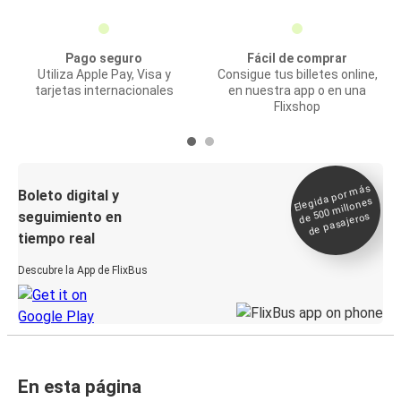
Pago seguro
Fácil de comprar
Utiliza Apple Pay, Visa y
Consigue tus billetes online,
tarjetas internacionales
en nuestra app o en una
Flixshop
Elegida por
más
de 500
Boleto digital y
millones
seguimiento en
de pasajeros
tiempo real
Descubre la App de FlixBus
En esta página