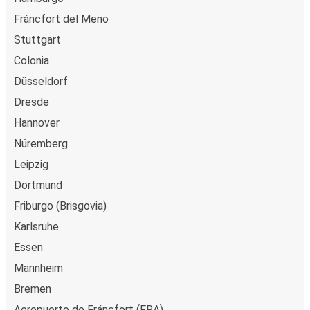
tarjeta de crédito, PayPal, Google y Apple Pay. Además,
Fráncfort del Meno
es posible pagar en efectivo a bordo o en un punto de
Stuttgart
venta.
Colonia
Düsseldorf
Dresde
Hannover
Núremberg
Leipzig
Dortmund
Friburgo (Brisgovia)
Karlsruhe
Essen
Mannheim
Bremen
Aeropuerto de Fráncfort (FRA)