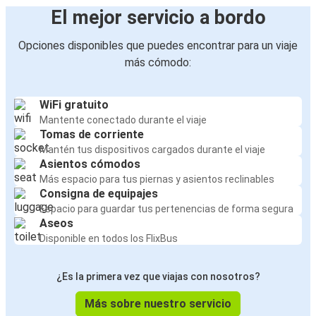
Aeropuerto de Múnich
El mejor servicio a bordo
Aeropuerto de Múnich
Opciones disponibles que puedes encontrar para un viaje
Núremberg
más cómodo:
Núremberg
WiFi gratuito
Cracovia
Mantente conectado durante el viaje
Tomas de corriente
Núremberg
Mantén tus dispositivos cargados durante el viaje
Pilsen
Asientos cómodos
Más espacio para tus piernas y asientos reclinables
Consigna de equipajes
Cracovia
Espacio para guardar tus pertenencias de forma segura
Núremberg
Aseos
Disponible en todos los FlixBus
Pilsen
Núremberg
¿Es la primera vez que viajas con nosotros?
Más sobre nuestro servicio