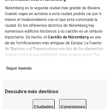
Núremberg es la segunda ciudad más grande de Baviera.
Cuando viajes en autobús a esta ciudad, podrás ver por ti
mismo el tradicionalismo con el que está construida la
ciudad. En los diferentes distritos de Núremberg hay
numerosos edificios históricos y su castillo es un símbolo
importante. De hecho, el
Castillo de Núremberg
es una
de las fortificaciones más antiguas de Europa. La Fuente
de Neptuno y el Frauentorturm son dos de los elementos
arquitectónicos que realmente valen la pena visitar. Por
supuesto, si lo prefieres, puedes combinar todo esto con
un intenso día de compras. Visita el casco histórico de la
Seguir leyendo
ciudad y su muralla medieval construida en el año 1325.
Descubre Núremberg con FlixBus.
Lugares de interés en Núremberg
Descubre más destinos
Una de las iglesias más populares de la ciudad es la
Frauenkirche
, de estilo romano católico, situada en la
Ciudades
Conexiones
parte este del mercado principal. Siguiendo la orden del