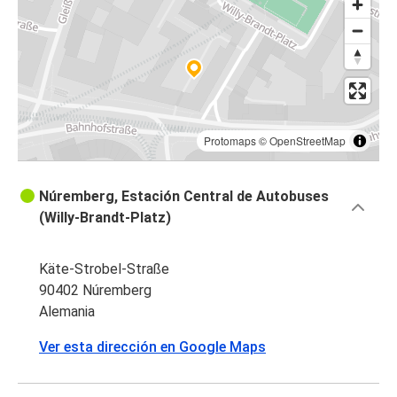
Ámsterdam
Fráncfort del Meno
Núremberg
Ámsterdam
Núremberg
Protomaps
©
OpenStreetMap
Colonia
Núremberg, Estación Central de Autobuses
Núremberg
(Willy-Brandt-Platz)
Zúrich
Käte-Strobel-Straße
Núremberg
90402 Núremberg
Alemania
Núremberg
Zúrich
Ver esta dirección en Google Maps
Núremberg