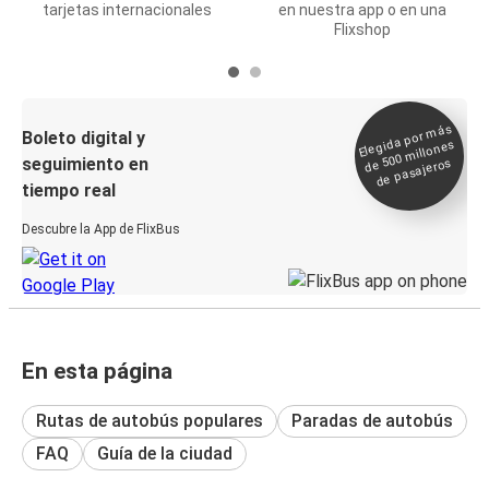
tarjetas internacionales
en nuestra app o en una
Flixshop
Elegida por
más
de 500
Boleto digital y
millones
seguimiento en
de pasajeros
tiempo real
Descubre la App de FlixBus
En esta página
Rutas de autobús populares
Paradas de autobús
FAQ
Guía de la ciudad