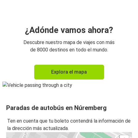
Núremberg
Núremberg
Múnich
¿Adónde vamos ahora?
Núremberg
Descubre nuestro mapa de viajes con más
París
de 8000 destinos en todo el mundo.
París
Explora el mapa
Núremberg
Núremberg
Fráncfort del Meno
Paradas de autobús en Núremberg
Núremberg
Colonia
Ten en cuenta que tu boleto contendrá la información de
la dirección más actualizada.
Núremberg