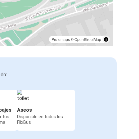
Protomaps
©
OpenStreetMap
odo:
pajes
Aseos
r tus
Disponible en todos los
rma
FlixBus