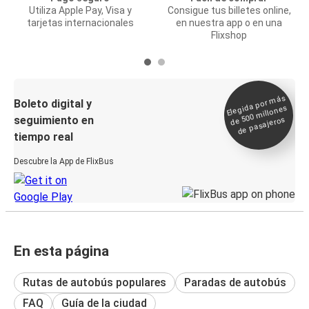
Utiliza Apple Pay, Visa y
Consigue tus billetes online,
tarjetas internacionales
en nuestra app o en una
Flixshop
Elegida por
más
de 500
Boleto digital y
millones
seguimiento en
de pasajeros
tiempo real
Descubre la App de FlixBus
En esta página
Rutas de autobús populares
Paradas de autobús
FAQ
Guía de la ciudad