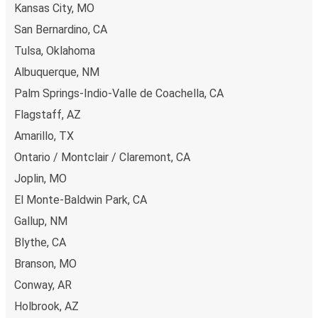
tarjeta de crédito, PayPal, Google y Apple Pay. Además,
Kansas City, MO
es posible pagar en efectivo a bordo o en un punto de
San Bernardino, CA
venta.
Tulsa, Oklahoma
Albuquerque, NM
Palm Springs-Indio-Valle de Coachella, CA
Flagstaff, AZ
Amarillo, TX
Ontario / Montclair / Claremont, CA
Joplin, MO
El Monte-Baldwin Park, CA
Gallup, NM
Blythe, CA
Branson, MO
Conway, AR
Holbrook, AZ