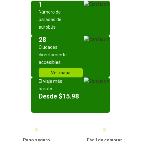
1
Número de
paradas de
autobús
28
Ciudades
directamente
accesibles
Ver mapa
El viaje más
barato
Desde $15.98
Pago seguro
Fácil de comprar