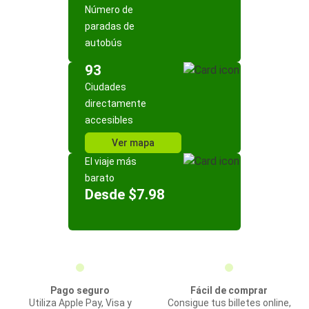
Número de
paradas de
autobús
93
Ciudades
directamente
accesibles
Ver mapa
El viaje más
barato
Desde $7.98
Pago seguro
Fácil de comprar
Utiliza Apple Pay, Visa y
Consigue tus billetes online,