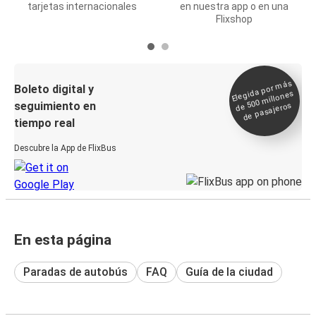
tarjetas internacionales
en nuestra app o en una
Flixshop
Elegida por
más
de 500
Boleto digital y
millones
seguimiento en
de pasajeros
tiempo real
Descubre la App de FlixBus
En esta página
Paradas de autobús
FAQ
Guía de la ciudad