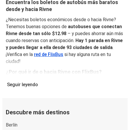
Encuentra los boletos de autobús más baratos
desde y hacia Rivne
¿Necesitas boletos económicos desde o hacia Rivne?
Tenemos buenas opciones de
autobuses que conectan
Rivne desde tan sólo $12.98
– y puedes ahorrar aún más
cuando reservas con anticipación.
Hay 1 parada en Rivne
y puedes llegar a ella desde 93 ciudades de salida
.
¡Verifica en la
red de FlixBus
si hay alguna ruta en tu
ciudad!
¿Por qué ir de o hacia Rivne con FlixBus?
FlixBus combina precios bajos con comodidad para
Seguir leyendo
proporcionar la mejor experiencia de viaje a sus pasajeros.
Disfruta de un viaje cómodo desde/hacia Rivne con
nuestros servicios a bordo como Wi-Fi gratuito y
enchufes. Escoge tu asiento favorito al reservar y viaja
Descubre más destinos
con tranquilidad sabiendo que tu boleto incluye un
equipaje de mano y una pieza de equipaje facturado.
Berlín