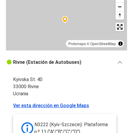
Protomaps
©
OpenStreetMap
Rivne (Estación de Autobuses)
Kyivska St. 40
33000 Rivne
Ucrania
Ver esta dirección en Google Maps
N3222 (Kyiv-Szczecin): Plataforma
n.º 11 ("A"/"B"/"C"/"D")