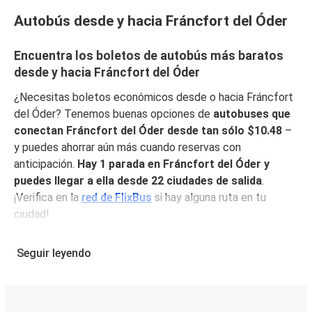
Autobús desde y hacia Fráncfort del Óder
Encuentra los boletos de autobús más baratos
desde y hacia Fráncfort del Óder
¿Necesitas boletos económicos desde o hacia Fráncfort
del Óder? Tenemos buenas opciones de
autobuses que
conectan Fráncfort del Óder desde tan sólo $10.48
–
y puedes ahorrar aún más cuando reservas con
anticipación.
Hay 1 parada en Fráncfort del Óder y
puedes llegar a ella desde 22 ciudades de salida
.
¡Verifica en la
red de FlixBus
si hay alguna ruta en tu
ciudad!
¿Por qué ir de o hacia Fráncfort del Óder con
Seguir leyendo
FlixBus?
FlixBus combina precios bajos con comodidad para
proporcionar la mejor experiencia de viaje a sus pasajeros.