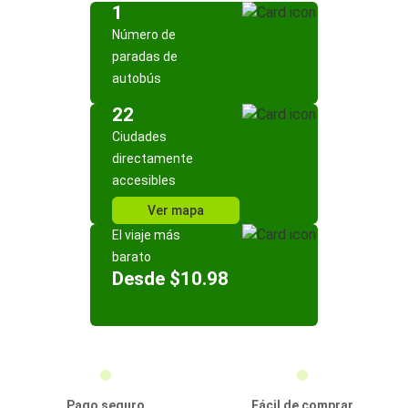
1
Número de
paradas de
autobús
22
Ciudades
directamente
accesibles
Ver mapa
El viaje más
barato
Desde $10.98
Pago seguro
Fácil de comprar