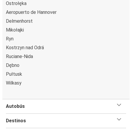
Ostrołęka
Aeropuerto de Hannover
Delmenhorst
Mikołajki
Ryn
Kostrzyn nad Odrá
Ruciane-Nida
Dębno
Pułtusk
Wilkasy
Autobús
Destinos