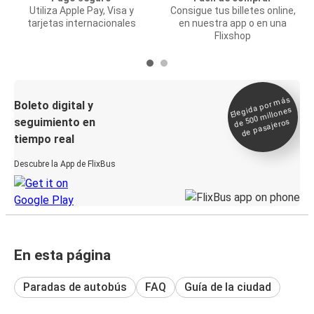
Utiliza Apple Pay, Visa y
Consigue tus billetes online,
tarjetas internacionales
en nuestra app o en una
Flixshop
Elegida por
más
de 500
Boleto digital y
millones
seguimiento en
de pasajeros
tiempo real
Descubre la App de FlixBus
En esta página
Paradas de autobús
FAQ
Guía de la ciudad