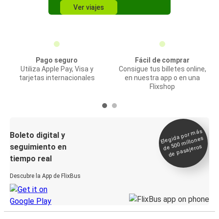
Ver viajes
Pago seguro
Fácil de comprar
Utiliza Apple Pay, Visa y
Consigue tus billetes online,
tarjetas internacionales
en nuestra app o en una
Flixshop
Elegida por
más
de 500
Boleto digital y
millones
seguimiento en
de pasajeros
tiempo real
Descubre la App de FlixBus