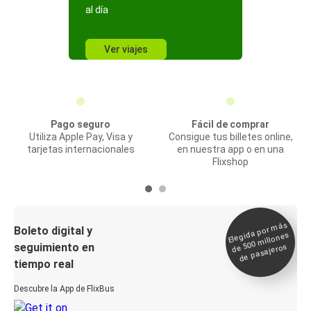
al día
Ver viajes
Pago seguro
Fácil de comprar
Utiliza Apple Pay, Visa y
Consigue tus billetes online,
tarjetas internacionales
en nuestra app o en una
Flixshop
Elegida por
más
de 500
Boleto digital y
millones
seguimiento en
de pasajeros
tiempo real
Descubre la App de FlixBus