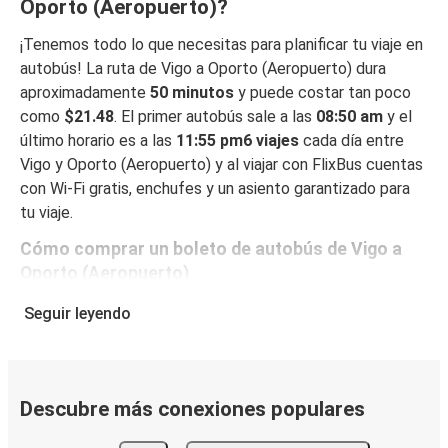
Oporto (Aeropuerto)?
¡Tenemos todo lo que necesitas para planificar tu viaje en
autobús! La ruta de Vigo a Oporto (Aeropuerto) dura
aproximadamente
50 minutos
y puede costar tan poco
como
$21.48
. El primer autobús sale a las
08:50 am
y el
último horario es a las
11:55 pm6 viajes
cada día entre
Vigo y Oporto (Aeropuerto) y al viajar con FlixBus cuentas
con Wi-Fi gratis, enchufes y un asiento garantizado para
tu viaje.
Cómo comprar un boleto de autobús de Vigo a
Oporto (Aeropuerto)
Reservar un boleto con FlixBus es muy fácil: en este sitio
Seguir leyendo
web o en la app gratuita de FlixBus, puedes completar tu
reserva en unos pocos pasos. Al reservar tu boleto de
Vigo a Oporto (Aeropuerto) online, puedes elegir entre
diferentes formas de pago en línea seguras, como tarjeta
Descubre más conexiones populares
de crédito, PayPal, Google y Apple Pay. También puedes