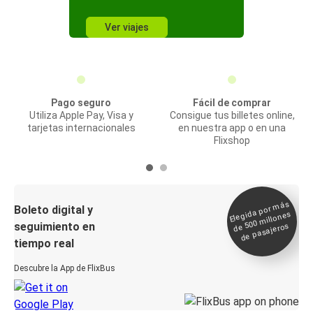
Ver viajes
Pago seguro
Fácil de comprar
Utiliza Apple Pay, Visa y
Consigue tus billetes online,
tarjetas internacionales
en nuestra app o en una
Flixshop
Elegida por
más
de 500
Boleto digital y
millones
seguimiento en
de pasajeros
tiempo real
Descubre la App de FlixBus