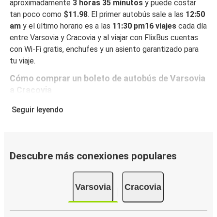
aproximadamente
3 horas 35 minutos
y puede costar
tan poco como
$11.98
. El primer autobús sale a las
12:50
am
y el último horario es a las
11:30 pm16 viajes
cada día
entre Varsovia y Cracovia y al viajar con FlixBus cuentas
con Wi-Fi gratis, enchufes y un asiento garantizado para
tu viaje.
Cómo comprar un boleto de autobús de Varsovia
a Cracovia
Reservar un boleto con FlixBus es muy fácil: en este sitio
Seguir leyendo
web o en la app gratuita de FlixBus, puedes completar tu
reserva en unos pocos pasos. Al reservar tu boleto de
Varsovia a Cracovia online, puedes elegir entre diferentes
formas de pago en línea seguras, como tarjeta de crédito,
Descubre más conexiones populares
PayPal, Google y Apple Pay. También puedes pagar en
efectivo a bordo o en un punto de venta.
Varsovia
Cracovia