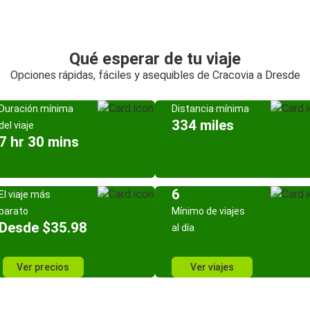
Qué esperar de tu viaje
Opciones rápidas, fáciles y asequibles de Cracovia a Dresde
Duración mínima
Distancia mínima
334 miles
del viaje
7 hr 30 mins
6
El viaje más
barato
Mínimo de viajes
Desde $35.98
al día
Ver precios
Ver viajes