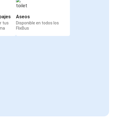
pajes
Aseos
r tus
Disponible en todos los
rma
FlixBus