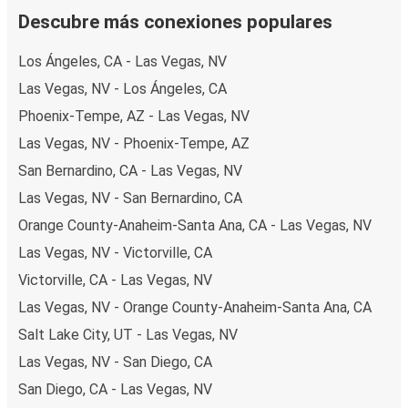
formas de pago en línea seguras, como tarjeta de crédito,
Descubre más conexiones populares
PayPal, Google y Apple Pay. También puedes pagar en
Los Ángeles, CA - Las Vegas, NV
efectivo a bordo o en un punto de venta.
Las Vegas, NV - Los Ángeles, CA
Phoenix-Tempe, AZ - Las Vegas, NV
Las Vegas, NV - Phoenix-Tempe, AZ
San Bernardino, CA - Las Vegas, NV
Las Vegas, NV - San Bernardino, CA
Orange County-Anaheim-Santa Ana, CA - Las Vegas, NV
Las Vegas, NV - Victorville, CA
Victorville, CA - Las Vegas, NV
Las Vegas, NV - Orange County-Anaheim-Santa Ana, CA
Salt Lake City, UT - Las Vegas, NV
Las Vegas, NV - San Diego, CA
San Diego, CA - Las Vegas, NV