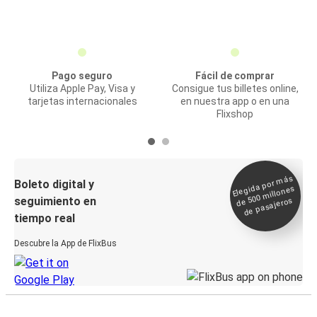
Pago seguro
Fácil de comprar
Utiliza Apple Pay, Visa y
Consigue tus billetes online,
tarjetas internacionales
en nuestra app o en una
Flixshop
Elegida por
más
de 500
Boleto digital y
millones
seguimiento en
de pasajeros
tiempo real
Descubre la App de FlixBus