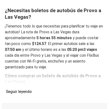
¿Necesitas boletos de autobús de Provo a
Las Vegas?
¡Tenemos todo lo que necesitas para planificar tu viaje en
autobús! La ruta de Provo a Las Vegas dura
aproximadamente
5 horas 55 minutos
y puede costar
tan poco como
$124.57
. El primer autobús sale a las
07:50 am
y el último horario es a las
05:20 pm3 viajes
cada día entre Provo y Las Vegas y al viajar con FlixBus
cuentas con Wi-Fi gratis, enchufes y un asiento
garantizado para tu viaje.
Cómo comprar un boleto de autobús de Provo a
Las Vegas
Reservar un boleto con FlixBus es muy fácil: en este sitio
Seguir leyendo
web o en la app gratuita de FlixBus, puedes completar tu
reserva en unos pocos pasos. Al reservar tu boleto de
Provo a Las Vegas online, puedes elegir entre diferentes