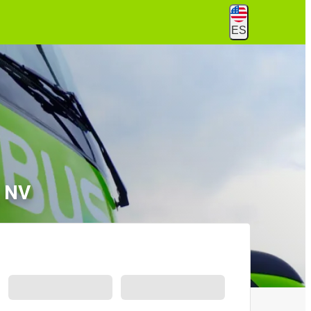
ES
, NV