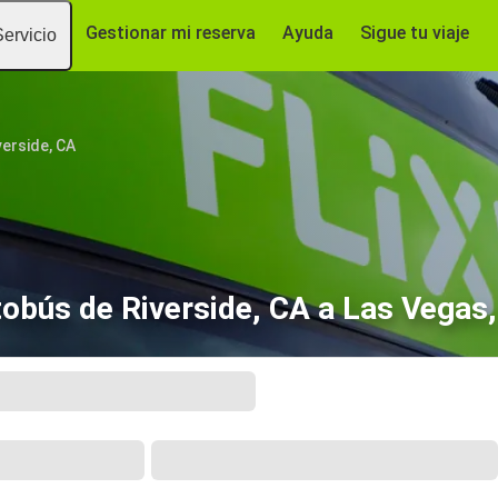
Gestionar mi reserva
Ayuda
Sigue tu viaje
Servicio
verside, CA
obús de Riverside, CA a Las Vegas