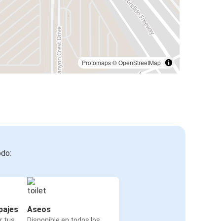
Protomaps
©
OpenStreetMap
odo:
pajes
Aseos
r tus
Disponible en todos los