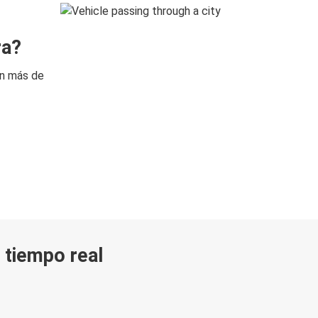
ra?
on más de
n tiempo real