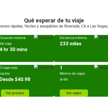
Qué esperar de tu viaje
iones rápidas, fáciles y asequibles de Riverside, CA a Las Vegas
Duración mínima
Distancia mínima
233 miles
del viaje
4 hr 30 mins
1
El viaje más
barato
Mínimo de viajes
Desde $40.98
al día
Ver precios
Ver viajes