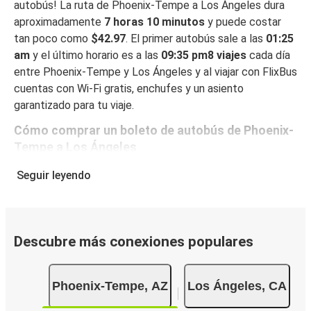
autobús! La ruta de Phoenix-Tempe a Los Ángeles dura
aproximadamente
7 horas 10 minutos
y puede costar
tan poco como
$42.97
. El primer autobús sale a las
01:25
am
y el último horario es a las
09:35 pm8 viajes
cada día
entre Phoenix-Tempe y Los Ángeles y al viajar con FlixBus
cuentas con Wi-Fi gratis, enchufes y un asiento
garantizado para tu viaje.
Cómo comprar un boleto de autobús de Phoenix-
Tempe a Los Ángeles
Reservar un boleto con FlixBus es muy fácil: en este sitio
Seguir leyendo
web o en la app gratuita de FlixBus, puedes completar tu
reserva en unos pocos pasos. Al reservar tu boleto de
Phoenix-Tempe a Los Ángeles online, puedes elegir entre
diferentes formas de pago en línea seguras, como tarjeta
Descubre más conexiones populares
de crédito, PayPal, Google y Apple Pay. También puedes
pagar en efectivo a bordo o en un punto de venta.
Phoenix-Tempe, AZ
Los Ángeles, CA