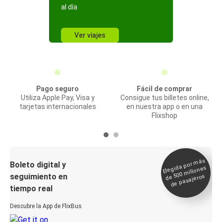
al día
Ver viajes
Pago seguro
Fácil de comprar
Utiliza Apple Pay, Visa y
Consigue tus billetes online,
tarjetas internacionales
en nuestra app o en una
Flixshop
Elegida por
más
de 500
Boleto digital y
millones
seguimiento en
de pasajeros
tiempo real
Descubre la App de FlixBus