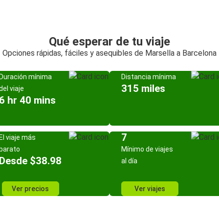
Qué esperar de tu viaje
Opciones rápidas, fáciles y asequibles de Marsella a Barcelona
Duración mínima
Distancia mínima
315 miles
del viaje
6 hr 40 mins
7
El viaje más
barato
Mínimo de viajes
Desde $38.98
al día
Ver precios
Ver viajes