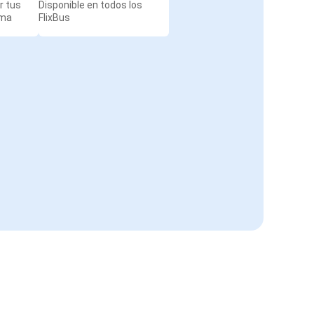
r tus
Disponible en todos los
rma
FlixBus