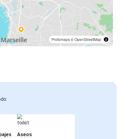
Protomaps
©
OpenStreetMap
odo:
pajes
Aseos