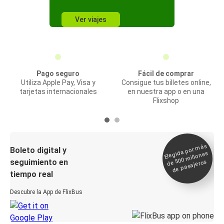
Ver viajes
Pago seguro
Fácil de comprar
Utiliza Apple Pay, Visa y
Consigue tus billetes online,
tarjetas internacionales
en nuestra app o en una
Flixshop
Elegida por
más
de 500
Boleto digital y
millones
seguimiento en
de pasajeros
tiempo real
Descubre la App de FlixBus