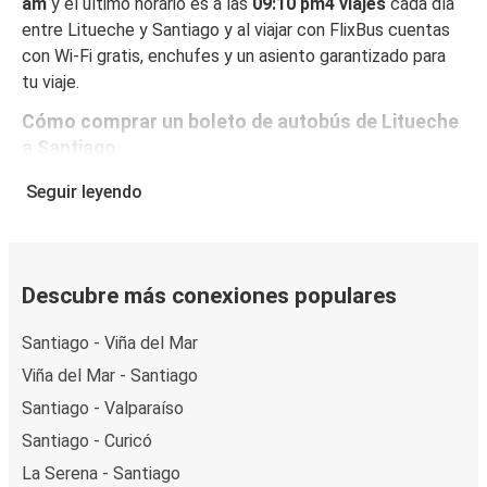
am
y el último horario es a las
09:10 pm4 viajes
cada día
entre Litueche y Santiago y al viajar con FlixBus cuentas
con Wi-Fi gratis, enchufes y un asiento garantizado para
tu viaje.
Cómo comprar un boleto de autobús de Litueche
a Santiago
Reservar un boleto con FlixBus es muy fácil: en este sitio
Seguir leyendo
web o en la app gratuita de FlixBus, puedes completar tu
reserva en unos pocos pasos. Al reservar tu boleto de
Litueche a Santiago online, puedes elegir entre diferentes
formas de pago en línea seguras, como tarjeta de crédito,
Descubre más conexiones populares
PayPal, Google y Apple Pay. También puedes pagar en
Santiago - Viña del Mar
efectivo a bordo o en un punto de venta.
Viña del Mar - Santiago
Santiago - Valparaíso
Santiago - Curicó
La Serena - Santiago