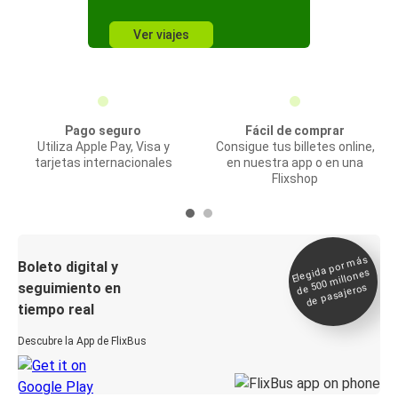
Ver viajes
Pago seguro
Fácil de comprar
Utiliza Apple Pay, Visa y
Consigue tus billetes online,
tarjetas internacionales
en nuestra app o en una
Flixshop
Elegida por
más
de 500
Boleto digital y
millones
seguimiento en
de pasajeros
tiempo real
Descubre la App de FlixBus