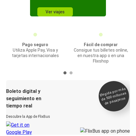
Ver viajes
Pago seguro
Fácil de comprar
Utiliza Apple Pay, Visa y
Consigue tus billetes online,
tarjetas internacionales
en nuestra app o en una
Flixshop
Elegida por
más
de 500
Boleto digital y
millones
seguimiento en
de pasajeros
tiempo real
Descubre la App de FlixBus