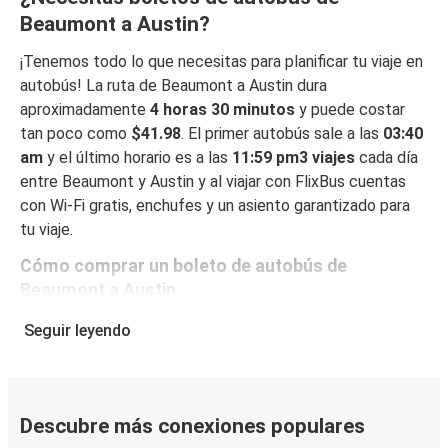
Beaumont a Austin?
¡Tenemos todo lo que necesitas para planificar tu viaje en
autobús! La ruta de Beaumont a Austin dura
aproximadamente
4 horas 30 minutos
y puede costar
tan poco como
$41.98
. El primer autobús sale a las
03:40
am
y el último horario es a las
11:59 pm3 viajes
cada día
entre Beaumont y Austin y al viajar con FlixBus cuentas
con Wi-Fi gratis, enchufes y un asiento garantizado para
tu viaje.
Cómo comprar un boleto de autobús de
Beaumont a Austin
Reservar un boleto con FlixBus es muy fácil: en este sitio
Seguir leyendo
web o en la app gratuita de FlixBus, puedes completar tu
reserva en unos pocos pasos. Al reservar tu boleto de
Beaumont a Austin online, puedes elegir entre diferentes
formas de pago en línea seguras, como tarjeta de crédito,
Descubre más conexiones populares
PayPal, Google y Apple Pay. También puedes pagar en