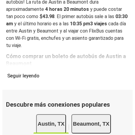
autobús! La ruta de Austin a Beaumont dura
aproximadamente
4 horas 20 minutos
y puede costar
tan poco como
$43.98
. El primer autobús sale a las
03:30
am
y el último horario es a las
10:35 pm3 viajes
cada día
entre Austin y Beaumont y al viajar con FlixBus cuentas
con Wi-Fi gratis, enchufes y un asiento garantizado para
tu viaje.
Cómo comprar un boleto de autobús de Austin a
Beaumont
Reservar un boleto con FlixBus es muy fácil: en este sitio
Seguir leyendo
web o en la app gratuita de FlixBus, puedes completar tu
reserva en unos pocos pasos. Al reservar tu boleto de
Austin a Beaumont online, puedes elegir entre diferentes
formas de pago en línea seguras, como tarjeta de crédito,
Descubre más conexiones populares
PayPal, Google y Apple Pay. También puedes pagar en
efectivo a bordo o en un punto de venta.
Austin, TX
Beaumont, TX