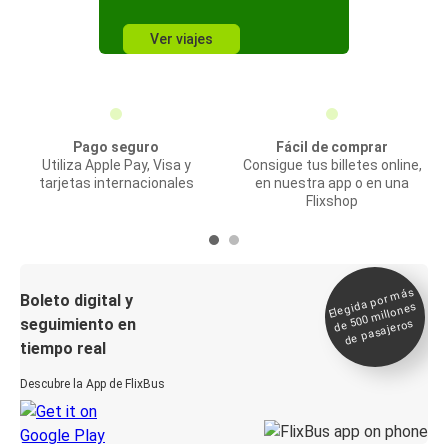
Ver viajes
Pago seguro
Fácil de comprar
Utiliza Apple Pay, Visa y
Consigue tus billetes online,
tarjetas internacionales
en nuestra app o en una
Flixshop
Elegida por
más
de 500
Boleto digital y
millones
seguimiento en
de pasajeros
tiempo real
Descubre la App de FlixBus