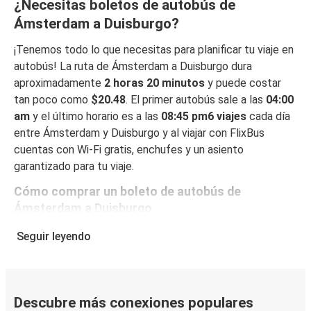
¿Necesitas boletos de autobús de
Ámsterdam a Duisburgo?
¡Tenemos todo lo que necesitas para planificar tu viaje en
autobús! La ruta de Ámsterdam a Duisburgo dura
aproximadamente
2 horas 20 minutos
y puede costar
tan poco como
$20.48
. El primer autobús sale a las
04:00
am
y el último horario es a las
08:45 pm6 viajes
cada día
entre Ámsterdam y Duisburgo y al viajar con FlixBus
cuentas con Wi-Fi gratis, enchufes y un asiento
garantizado para tu viaje.
Cómo comprar un boleto de autobús de
Ámsterdam a Duisburgo
Reservar un boleto con FlixBus es muy fácil: en este sitio
Seguir leyendo
web o en la app gratuita de FlixBus, puedes completar tu
reserva en unos pocos pasos. Al reservar tu boleto de
Ámsterdam a Duisburgo online, puedes elegir entre
diferentes formas de pago en línea seguras, como tarjeta
Descubre más conexiones populares