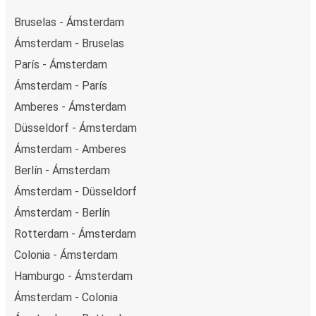
de crédito, PayPal, Google y Apple Pay. También puedes
Bruselas - Ámsterdam
pagar en efectivo a bordo o en un punto de venta.
Ámsterdam - Bruselas
París - Ámsterdam
Ámsterdam - París
Amberes - Ámsterdam
Düsseldorf - Ámsterdam
Ámsterdam - Amberes
Berlín - Ámsterdam
Ámsterdam - Düsseldorf
Ámsterdam - Berlín
Rotterdam - Ámsterdam
Colonia - Ámsterdam
Hamburgo - Ámsterdam
Ámsterdam - Colonia