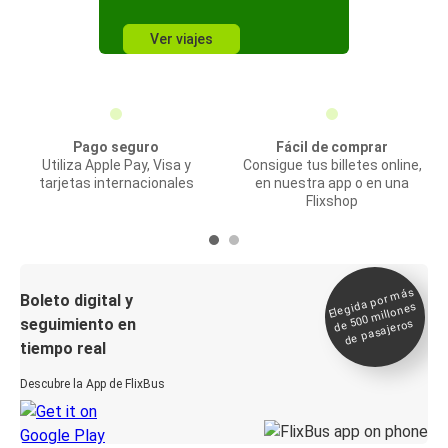
Ver viajes
Pago seguro
Fácil de comprar
Utiliza Apple Pay, Visa y
Consigue tus billetes online,
tarjetas internacionales
en nuestra app o en una
Flixshop
Elegida por
más
de 500
Boleto digital y
millones
seguimiento en
de pasajeros
tiempo real
Descubre la App de FlixBus