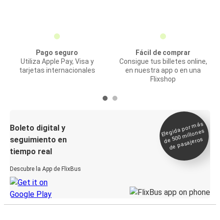
Pago seguro
Fácil de comprar
Utiliza Apple Pay, Visa y
Consigue tus billetes online,
tarjetas internacionales
en nuestra app o en una
Flixshop
Elegida por
más
de 500
Boleto digital y
millones
seguimiento en
de pasajeros
tiempo real
Descubre la App de FlixBus