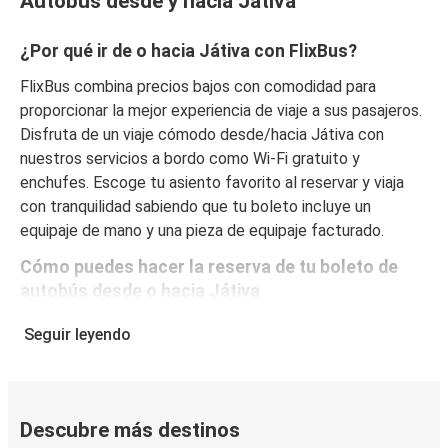
Autobús desde y hacia Játiva
¿Por qué ir de o hacia Játiva con FlixBus?
FlixBus combina precios bajos con comodidad para
proporcionar la mejor experiencia de viaje a sus pasajeros.
Disfruta de un viaje cómodo desde/hacia Játiva con
nuestros servicios a bordo como Wi-Fi gratuito y
enchufes. Escoge tu asiento favorito al reservar y viaja
con tranquilidad sabiendo que tu boleto incluye un
equipaje de mano y una pieza de equipaje facturado.
Cómo puedes hacer la reserva de tu boleto de
autobús desde o hacia Játiva
Reservar un boleto con FlixBus es muy sencillo: en este
Seguir leyendo
sitio web o en la app gratuita de FlixBus puedes
completar tu reserva en unos pocos pasos. Al comprar tu
boleto desde/hacia Játiva en línea, puedes elegir entre
diferentes formas de pago seguras online, como tarjeta
Descubre más destinos
de crédito, PayPal, Google y Apple Pay. Además, es