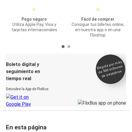
Pago seguro
Fácil de comprar
Utiliza Apple Pay, Visa y
Consigue tus billetes online,
tarjetas internacionales
en nuestra app o en una
Flixshop
Elegida por
más
de 500
Boleto digital y
millones
seguimiento en
de pasajeros
tiempo real
Descubre la App de FlixBus
En esta página