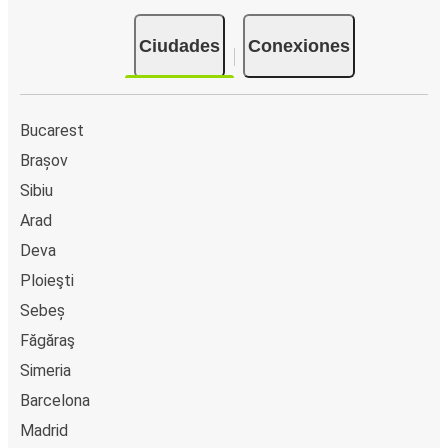
posible pagar en efectivo a bordo o en un punto de venta.
Ciudades
Conexiones
Bucarest
Brașov
Sibiu
Arad
Deva
Ploieşti
Sebeș
Făgăraş
Simeria
Barcelona
Madrid