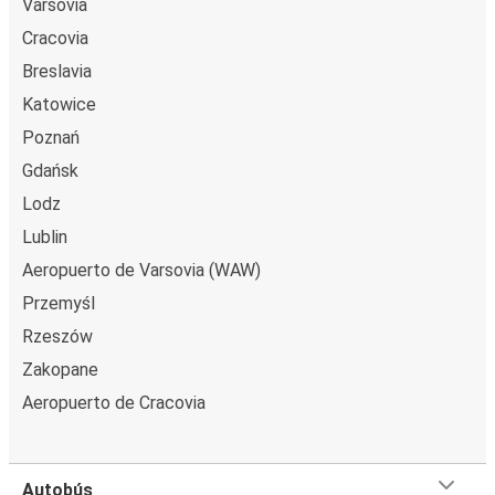
línea, puedes elegir entre diferentes formas de pago
Varsovia
seguras online, como tarjeta de crédito, PayPal, Google y
Cracovia
Apple Pay. Además, es posible pagar en efectivo a bordo
Breslavia
o en un punto de venta.
Katowice
Poznań
Gdańsk
Lodz
Lublin
Aeropuerto de Varsovia (WAW)
Przemyśl
Rzeszów
Zakopane
Aeropuerto de Cracovia
Autobús