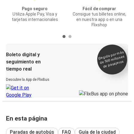
Pago seguro
Fácil de comprar
Utiliza Apple Pay, Visa y
Consigue tus billetes online,
tarjetas internacionales
en nuestra app o en una
Flixshop
Elegida por
más
de 500
Boleto digital y
millones
seguimiento en
de pasajeros
tiempo real
Descubre la App de FlixBus
En esta página
Paradas de autobús
FAQ
Guía de la ciudad