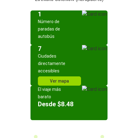
1
Número de
paradas de
autobús
7
Ciudades
directamente
accesibles
Ver mapa
El viaje más
barato
Desde $8.48