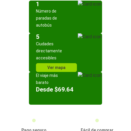
1
Número de
paradas de
autobús
5
Ciudades
directamente
accesibles
Ver mapa
El viaje más
barato
Desde $69.64
Pago seguro
Fácil de comprar