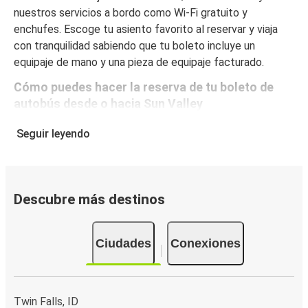
nuestros servicios a bordo como Wi-Fi gratuito y
enchufes. Escoge tu asiento favorito al reservar y viaja
con tranquilidad sabiendo que tu boleto incluye un
equipaje de mano y una pieza de equipaje facturado.
Cómo puedes hacer la reserva de tu boleto de
autobús desde o hacia Sun Valley
Reservar un boleto con FlixBus es muy sencillo: en este
Seguir leyendo
sitio web o en la app gratuita de FlixBus puedes
completar tu reserva en unos pocos pasos. Al comprar tu
boleto desde/hacia Sun Valley en línea, puedes elegir
entre diferentes formas de pago seguras online, como
Descubre más destinos
tarjeta de crédito, PayPal, Google y Apple Pay. Además,
es posible pagar en efectivo a bordo o en un punto de
Ciudades
Conexiones
venta.
Twin Falls, ID