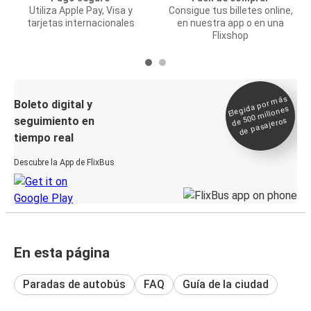
Utiliza Apple Pay, Visa y
Consigue tus billetes online,
tarjetas internacionales
en nuestra app o en una
Flixshop
Elegida por
más
de 500
Boleto digital y
millones
seguimiento en
de pasajeros
tiempo real
Descubre la App de FlixBus
En esta página
Paradas de autobús
FAQ
Guía de la ciudad