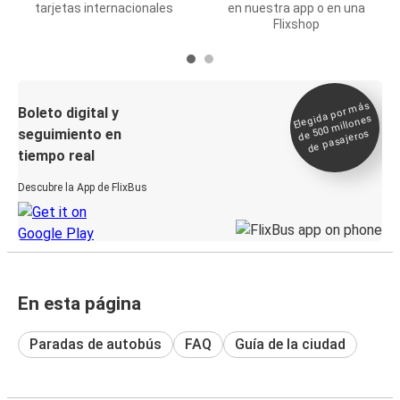
tarjetas internacionales
en nuestra app o en una
Flixshop
Elegida por
más
de 500
Boleto digital y
millones
seguimiento en
de pasajeros
tiempo real
Descubre la App de FlixBus
En esta página
Paradas de autobús
FAQ
Guía de la ciudad