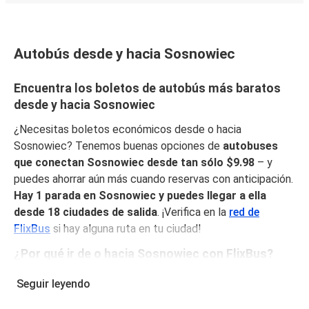
Autobús desde y hacia Sosnowiec
Encuentra los boletos de autobús más baratos
desde y hacia Sosnowiec
¿Necesitas boletos económicos desde o hacia
Sosnowiec? Tenemos buenas opciones de
autobuses
que conectan Sosnowiec desde tan sólo $9.98
– y
puedes ahorrar aún más cuando reservas con anticipación.
Hay 1 parada en Sosnowiec y puedes llegar a ella
desde 18 ciudades de salida
. ¡Verifica en la
red de
FlixBus
si hay alguna ruta en tu ciudad!
¿Por qué ir de o hacia Sosnowiec con FlixBus?
FlixBus combina precios bajos con comodidad para
Seguir leyendo
proporcionar la mejor experiencia de viaje a sus pasajeros.