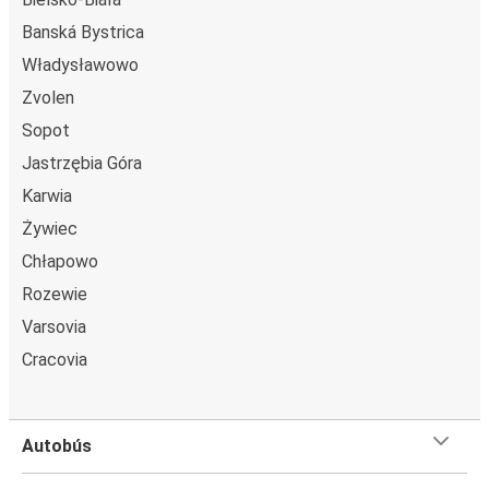
Banská Bystrica
Władysławowo
Zvolen
Sopot
Jastrzębia Góra
Karwia
Żywiec
Chłapowo
Rozewie
Varsovia
Cracovia
Autobús