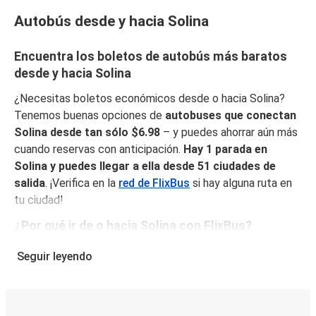
Autobús desde y hacia Solina
Encuentra los boletos de autobús más baratos
desde y hacia Solina
¿Necesitas boletos económicos desde o hacia Solina?
Tenemos buenas opciones de
autobuses que conectan
Solina desde tan sólo $6.98
– y puedes ahorrar aún más
cuando reservas con anticipación.
Hay 1 parada en
Solina y puedes llegar a ella desde 51 ciudades de
salida
. ¡Verifica en la
red de FlixBus
si hay alguna ruta en
tu ciudad!
¿Por qué ir de o hacia Solina con FlixBus?
FlixBus combina precios bajos con comodidad para
Seguir leyendo
proporcionar la mejor experiencia de viaje a sus pasajeros.
Disfruta de un viaje cómodo desde/hacia Solina con
nuestros servicios a bordo como Wi-Fi gratuito y