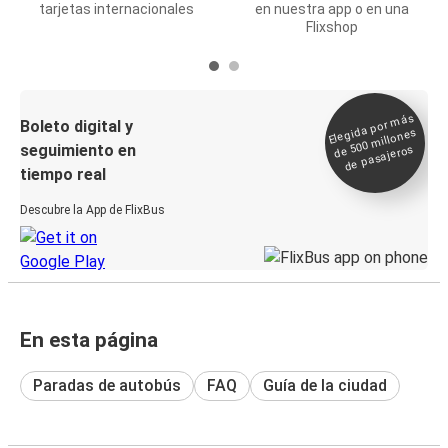
tarjetas internacionales
en nuestra app o en una
Flixshop
Elegida por
más
de 500
Boleto digital y
millones
seguimiento en
de pasajeros
tiempo real
Descubre la App de FlixBus
En esta página
Paradas de autobús
FAQ
Guía de la ciudad