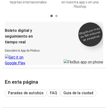
tarjetas internacionales
en nuestra app o en una
Flixshop
Elegida por
más
de 500
Boleto digital y
millones
seguimiento en
de pasajeros
tiempo real
Descubre la App de FlixBus
En esta página
Paradas de autobús
FAQ
Guía de la ciudad