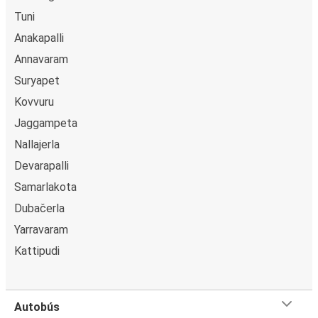
es posible pagar en efectivo a bordo o en un punto de
Tuni
venta.
Anakapalli
Annavaram
Suryapet
Kovvuru
Jaggampeta
Nallajerla
Devarapalli
Samarlakota
Dubačerla
Yarravaram
Kattipudi
Autobús