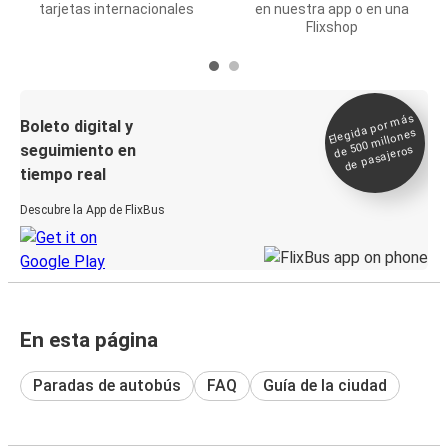
tarjetas internacionales
en nuestra app o en una
Flixshop
Elegida por
más
de 500
Boleto digital y
millones
seguimiento en
de pasajeros
tiempo real
Descubre la App de FlixBus
En esta página
Paradas de autobús
FAQ
Guía de la ciudad