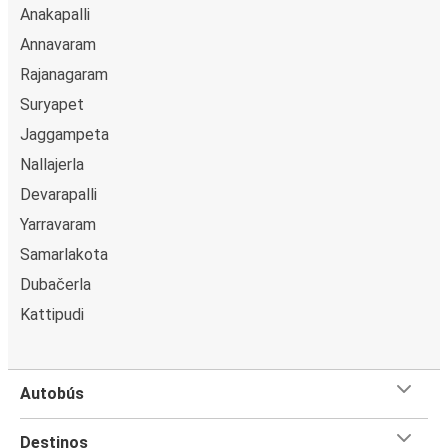
Anakapalli
Annavaram
Rajanagaram
Suryapet
Jaggampeta
Nallajerla
Devarapalli
Yarravaram
Samarlakota
Dubačerla
Kattipudi
Autobús
Destinos