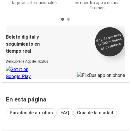
tarjetas internacionales
en nuestra app o en una
Flixshop
Elegida por
más
de 500
Boleto digital y
millones
seguimiento en
de pasajeros
tiempo real
Descubre la App de FlixBus
En esta página
Paradas de autobús
FAQ
Guía de la ciudad