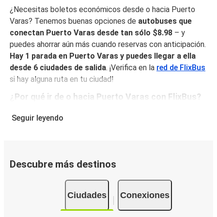
¿Necesitas boletos económicos desde o hacia Puerto
Varas? Tenemos buenas opciones de
autobuses que
conectan Puerto Varas desde tan sólo $8.98
– y
puedes ahorrar aún más cuando reservas con anticipación.
Hay 1 parada en Puerto Varas y puedes llegar a ella
desde 6 ciudades de salida
. ¡Verifica en la
red de FlixBus
si hay alguna ruta en tu ciudad!
¿Por qué ir de o hacia Puerto Varas con FlixBus?
FlixBus combina precios bajos con comodidad para
Seguir leyendo
proporcionar la mejor experiencia de viaje a sus pasajeros.
Disfruta de un viaje cómodo desde/hacia Puerto Varas
con nuestros servicios a bordo como Wi-Fi gratuito y
enchufes. Escoge tu asiento favorito al reservar y viaja
Descubre más destinos
con tranquilidad sabiendo que tu boleto incluye un
equipaje de mano y una pieza de equipaje facturado.
Ciudades
Conexiones
Cómo puedes hacer la reserva de tu boleto de
autobús desde o hacia Puerto Varas