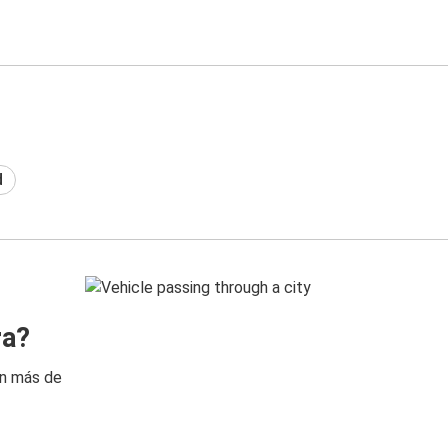
d
ra?
on más de