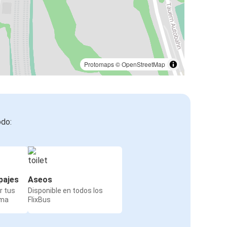
Protomaps
©
OpenStreetMap
odo:
pajes
Aseos
r tus
Disponible en todos los
rma
FlixBus