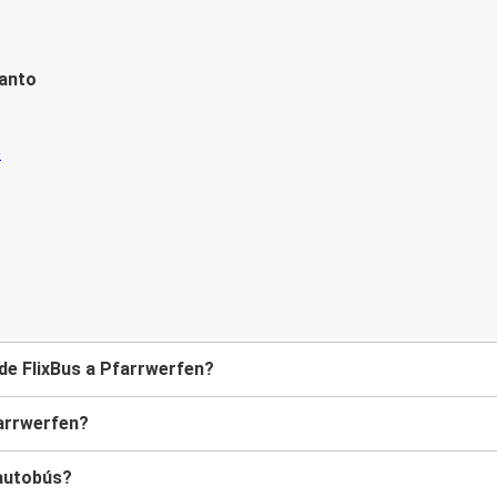
tanto
de FlixBus a Pfarrwerfen?
arrwerfen?
 autobús?