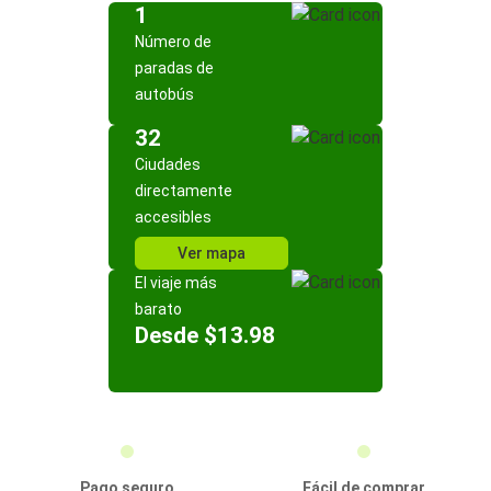
1
Número de
paradas de
autobús
32
Ciudades
directamente
accesibles
Ver mapa
El viaje más
barato
Desde $13.98
Pago seguro
Fácil de comprar