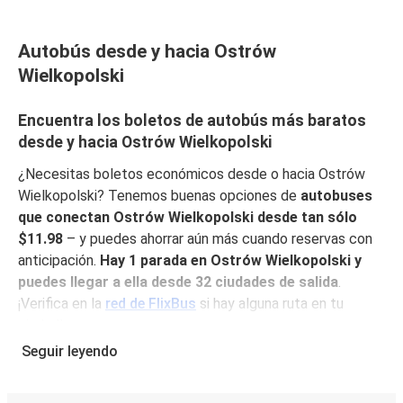
Autobús desde y hacia Ostrów
Wielkopolski
Encuentra los boletos de autobús más baratos
desde y hacia Ostrów Wielkopolski
¿Necesitas boletos económicos desde o hacia Ostrów
Wielkopolski? Tenemos buenas opciones de
autobuses
que conectan Ostrów Wielkopolski desde tan sólo
$11.98
– y puedes ahorrar aún más cuando reservas con
anticipación.
Hay 1 parada en Ostrów Wielkopolski y
puedes llegar a ella desde 32 ciudades de salida
.
¡Verifica en la
red de FlixBus
si hay alguna ruta en tu
ciudad!
Seguir leyendo
¿Por qué ir de o hacia Ostrów Wielkopolski con
FlixBus?