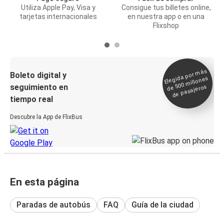
Utiliza Apple Pay, Visa y
Consigue tus billetes online,
tarjetas internacionales
en nuestra app o en una
Flixshop
Elegida por
más
de 500
Boleto digital y
millones
seguimiento en
de pasajeros
tiempo real
Descubre la App de FlixBus
En esta página
Paradas de autobús
FAQ
Guía de la ciudad