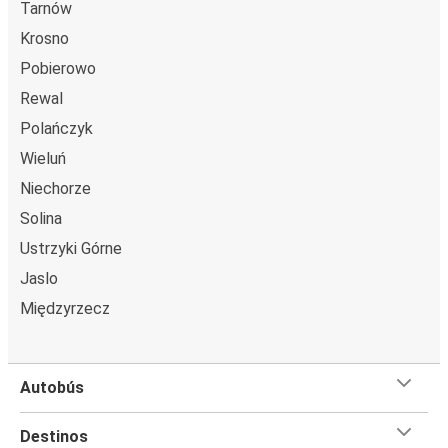
Tarnów
Krosno
Pobierowo
Rewal
Polańczyk
Wieluń
Niechorze
Solina
Ustrzyki Górne
Jaslo
Międzyrzecz
Autobús
Destinos