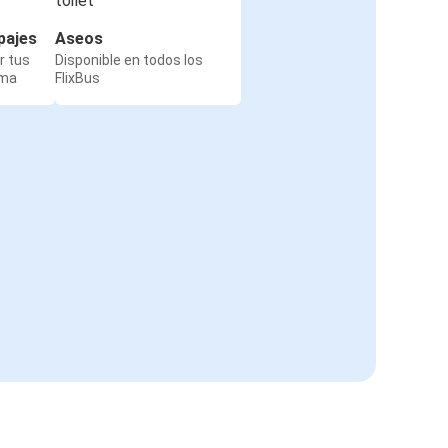
pajes
Aseos
r tus
Disponible en todos los
rma
FlixBus