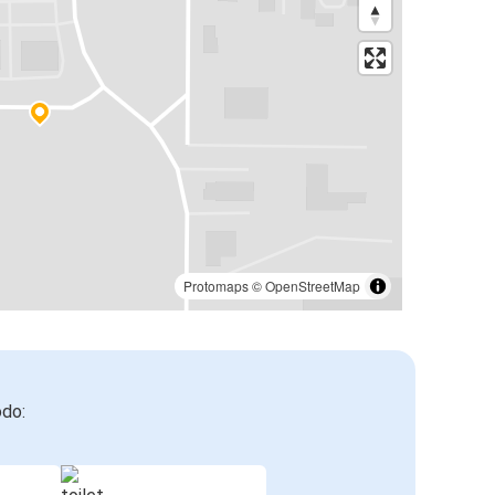
Protomaps
©
OpenStreetMap
odo: