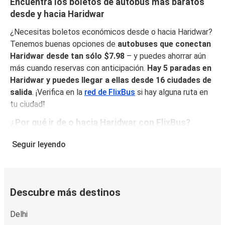
Encuentra los boletos de autobús más baratos
desde y hacia Haridwar
¿Necesitas boletos económicos desde o hacia Haridwar?
Tenemos buenas opciones de
autobuses que conectan
Haridwar desde tan sólo $7.98
– y puedes ahorrar aún
más cuando reservas con anticipación.
Hay 5 paradas en
Haridwar y puedes llegar a ellas desde 16 ciudades de
salida
. ¡Verifica en la
red de FlixBus
si hay alguna ruta en
tu ciudad!
¿Por qué ir de o hacia Haridwar con FlixBus?
FlixBus combina precios bajos con comodidad para
Seguir leyendo
proporcionar la mejor experiencia de viaje a sus pasajeros.
Disfruta de un viaje cómodo desde/hacia Haridwar con
nuestros servicios a bordo como Wi-Fi gratuito y
enchufes. Escoge tu asiento favorito al reservar y viaja
Descubre más destinos
con tranquilidad sabiendo que tu boleto incluye un
equipaje de mano y una pieza de equipaje facturado.
Delhi