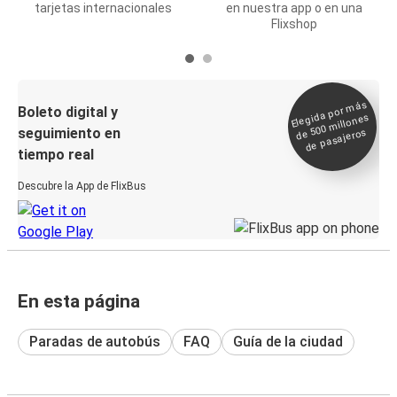
tarjetas internacionales
en nuestra app o en una
Flixshop
Elegida por
más
de 500
Boleto digital y
millones
seguimiento en
de pasajeros
tiempo real
Descubre la App de FlixBus
En esta página
Paradas de autobús
FAQ
Guía de la ciudad