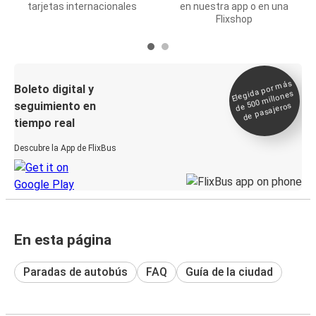
tarjetas internacionales
en nuestra app o en una
Flixshop
Elegida por
más
de 500
Boleto digital y
millones
seguimiento en
de pasajeros
tiempo real
Descubre la App de FlixBus
En esta página
Paradas de autobús
FAQ
Guía de la ciudad