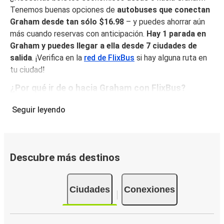
Tenemos buenas opciones de
autobuses que conectan
Graham desde tan sólo $16.98
– y puedes ahorrar aún
más cuando reservas con anticipación.
Hay 1 parada en
Graham y puedes llegar a ella desde 7 ciudades de
salida
. ¡Verifica en la
red de FlixBus
si hay alguna ruta en
tu ciudad!
¿Por qué ir de o hacia Graham con FlixBus?
FlixBus combina precios bajos con comodidad para
Seguir leyendo
proporcionar la mejor experiencia de viaje a sus pasajeros.
Disfruta de un viaje cómodo desde/hacia Graham con
nuestros servicios a bordo como Wi-Fi gratuito y
enchufes. Escoge tu asiento favorito al reservar y viaja
Descubre más destinos
con tranquilidad sabiendo que tu boleto incluye un
equipaje de mano y una pieza de equipaje facturado.
Ciudades
Conexiones
Cómo puedes hacer la reserva de tu boleto de
autobús desde o hacia Graham