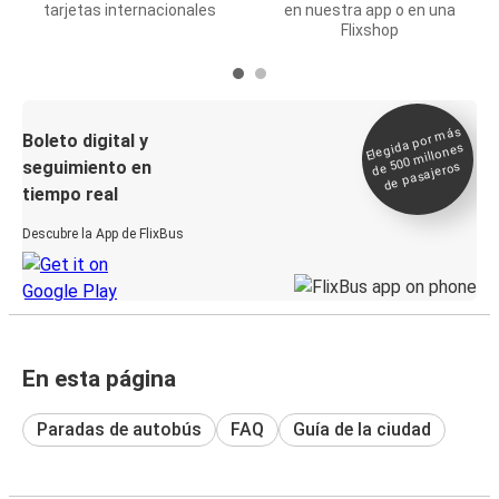
tarjetas internacionales
en nuestra app o en una
Flixshop
Elegida por
más
de 500
Boleto digital y
millones
seguimiento en
de pasajeros
tiempo real
Descubre la App de FlixBus
En esta página
Paradas de autobús
FAQ
Guía de la ciudad