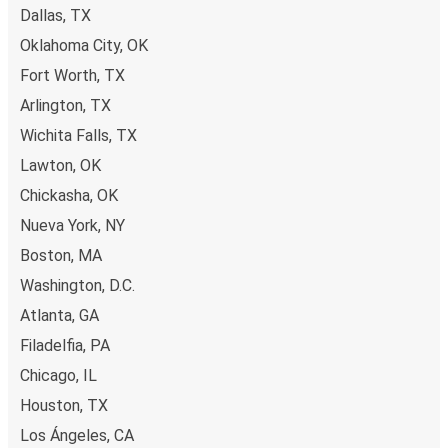
Reservar un boleto con FlixBus es muy sencillo: en este
Dallas, TX
sitio web o en la app gratuita de FlixBus puedes
Oklahoma City, OK
completar tu reserva en unos pocos pasos. Al comprar tu
Fort Worth, TX
boleto desde/hacia Graham en línea, puedes elegir entre
diferentes formas de pago seguras online, como tarjeta
Arlington, TX
de crédito, PayPal, Google y Apple Pay. Además, es
Wichita Falls, TX
posible pagar en efectivo a bordo o en un punto de venta.
Lawton, OK
Chickasha, OK
Nueva York, NY
Boston, MA
Washington, D.C.
Atlanta, GA
Filadelfia, PA
Chicago, IL
Houston, TX
Los Ángeles, CA