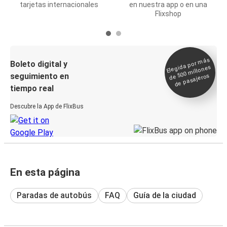
tarjetas internacionales
en nuestra app o en una
Flixshop
Elegida por
más
de 500
Boleto digital y
millones
seguimiento en
de pasajeros
tiempo real
Descubre la App de FlixBus
En esta página
Paradas de autobús
FAQ
Guía de la ciudad