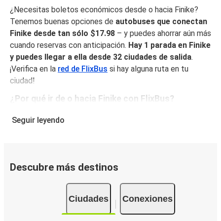
¿Necesitas boletos económicos desde o hacia Finike?
Tenemos buenas opciones de
autobuses que conectan
Finike desde tan sólo $17.98
– y puedes ahorrar aún más
cuando reservas con anticipación.
Hay 1 parada en Finike
y puedes llegar a ella desde 32 ciudades de salida
.
¡Verifica en la
red de FlixBus
si hay alguna ruta en tu
ciudad!
¿Por qué ir de o hacia Finike con FlixBus?
FlixBus combina precios bajos con comodidad para
Seguir leyendo
proporcionar la mejor experiencia de viaje a sus pasajeros.
Disfruta de un viaje cómodo desde/hacia Finike con
nuestros servicios a bordo como Wi-Fi gratuito y
enchufes. Escoge tu asiento favorito al reservar y viaja
Descubre más destinos
con tranquilidad sabiendo que tu boleto incluye un
equipaje de mano y una pieza de equipaje facturado.
Ciudades
Conexiones
Cómo puedes hacer la reserva de tu boleto de
autobús desde o hacia Finike