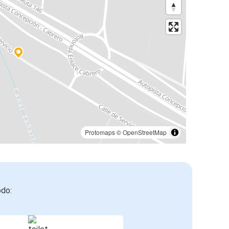
Protomaps
©
OpenStreetMap
odo: