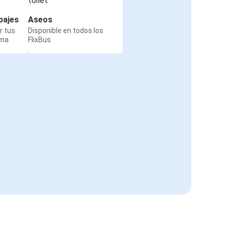
pajes
Aseos
r tus
Disponible en todos los
rma
FlixBus