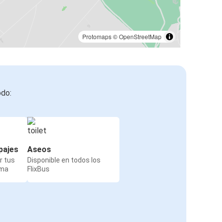
Protomaps
©
OpenStreetMap
odo:
pajes
Aseos
r tus
Disponible en todos los
rma
FlixBus