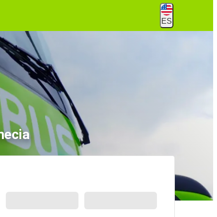
ES
necia