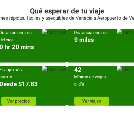
Qué esperar de tu viaje
nes rápidas, fáciles y asequibles de Venecia a Aeropuerto de V
Duración mínima
Distancia mínima
9 miles
del viaje
0 hr 20 mins
42
El viaje más
barato
Mínimo de viajes
Desde $17.83
al día
Ver precios
Ver viajes