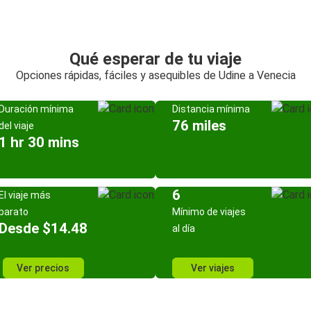
Qué esperar de tu viaje
Opciones rápidas, fáciles y asequibles de Udine a Venecia
Duración mínima
Distancia mínima
76 miles
del viaje
1 hr 30 mins
6
El viaje más
barato
Mínimo de viajes
Desde $14.48
al día
Ver precios
Ver viajes