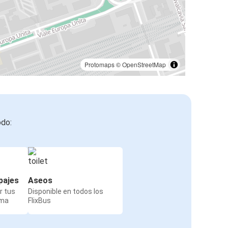
Protomaps
©
OpenStreetMap
odo:
pajes
Aseos
r tus
Disponible en todos los
rma
FlixBus