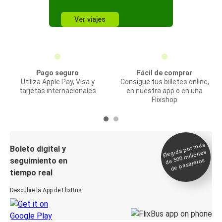
Ver viajes
Pago seguro
Fácil de comprar
Utiliza Apple Pay, Visa y
Consigue tus billetes online,
tarjetas internacionales
en nuestra app o en una
Flixshop
Elegida por
más
de 500
Boleto digital y
millones
seguimiento en
de pasajeros
tiempo real
Descubre la App de FlixBus