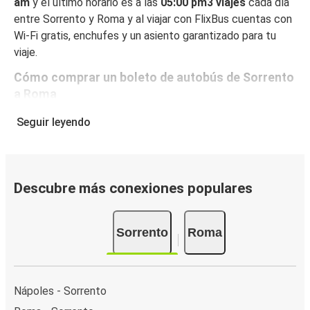
am
y el último horario es a las
05:00 pm3 viajes
cada día
entre Sorrento y Roma y al viajar con FlixBus cuentas con
Wi-Fi gratis, enchufes y un asiento garantizado para tu
viaje.
Cómo comprar un boleto de autobús de Sorrento
a Roma
Reservar un boleto con FlixBus es muy fácil: en este sitio
Seguir leyendo
web o en la app gratuita de FlixBus, puedes completar tu
reserva en unos pocos pasos. Al reservar tu boleto de
Sorrento a Roma online, puedes elegir entre diferentes
formas de pago en línea seguras, como tarjeta de crédito,
Descubre más conexiones populares
PayPal, Google y Apple Pay. También puedes pagar en
efectivo a bordo o en un punto de venta.
Sorrento
Roma
Nápoles - Sorrento