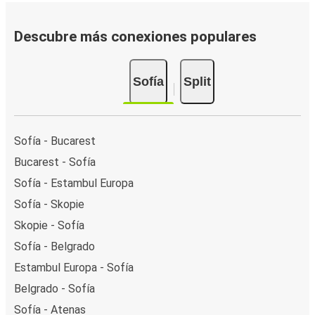
de pago en línea seguras, como tarjeta de crédito,
PayPal, Google y Apple Pay. También puedes pagar en
Descubre más conexiones populares
efectivo a bordo o en un punto de venta.
Sofía
Split
Sofía - Bucarest
Bucarest - Sofía
Sofía - Estambul Europa
Sofía - Skopie
Skopie - Sofía
Sofía - Belgrado
Estambul Europa - Sofía
Belgrado - Sofía
Sofía - Atenas