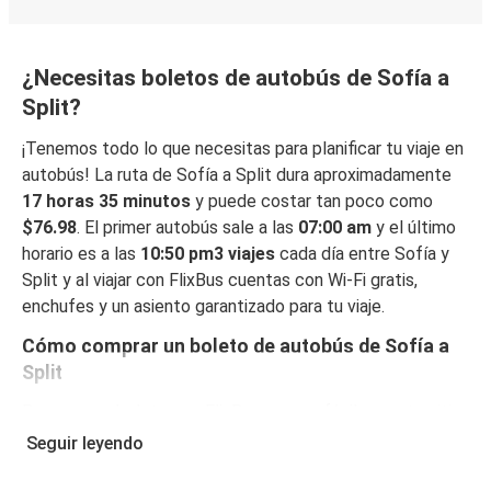
¿Necesitas boletos de autobús de Sofía a
Split?
¡Tenemos todo lo que necesitas para planificar tu viaje en
autobús! La ruta de Sofía a Split dura aproximadamente
17 horas 35 minutos
y puede costar tan poco como
$76.98
. El primer autobús sale a las
07:00 am
y el último
horario es a las
10:50 pm3 viajes
cada día entre Sofía y
Split y al viajar con FlixBus cuentas con Wi-Fi gratis,
enchufes y un asiento garantizado para tu viaje.
Cómo comprar un boleto de autobús de Sofía a
Split
Reservar un boleto con FlixBus es muy fácil: en este sitio
web o en la app gratuita de FlixBus, puedes completar tu
Seguir leyendo
reserva en unos pocos pasos. Al reservar tu boleto de
Sofía a Split online, puedes elegir entre diferentes formas