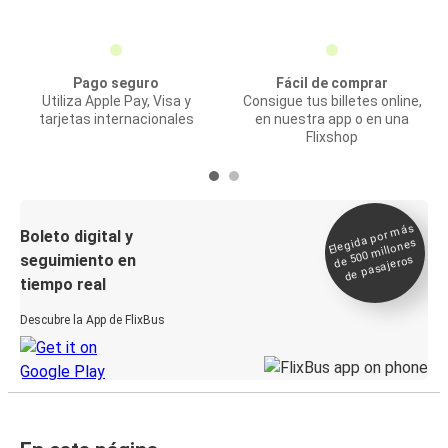
Pago seguro
Fácil de comprar
Utiliza Apple Pay, Visa y
Consigue tus billetes online,
tarjetas internacionales
en nuestra app o en una
Flixshop
Elegida por
más
de 500
Boleto digital y
millones
seguimiento en
de pasajeros
tiempo real
Descubre la App de FlixBus