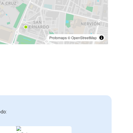
Protomaps
©
OpenStreetMap
odo: