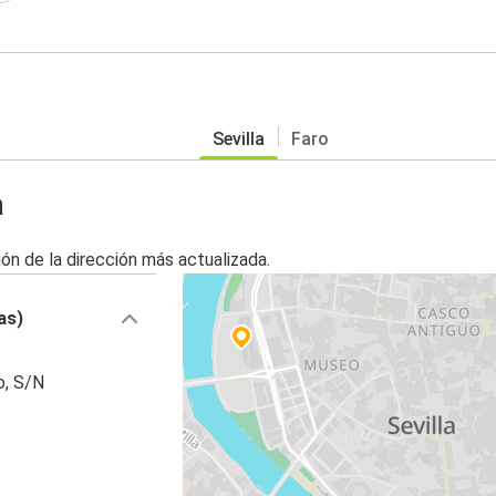
Sevilla
Faro
a
ón de la dirección más actualizada.
as)
o, S/N