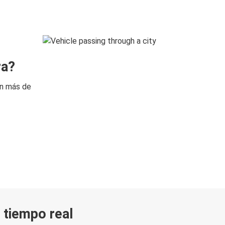
ra?
on más de
n tiempo real