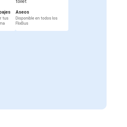
pajes
Aseos
r tus
Disponible en todos los
rma
FlixBus