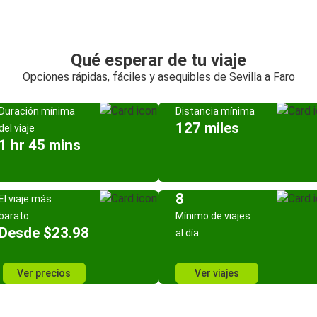
Qué esperar de tu viaje
Opciones rápidas, fáciles y asequibles de Sevilla a Faro
Duración mínima
Distancia mínima
127 miles
del viaje
1 hr 45 mins
8
El viaje más
barato
Mínimo de viajes
Desde $23.98
al día
Ver precios
Ver viajes