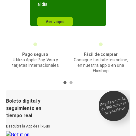
al día
Ver viajes
Pago seguro
Fácil de comprar
Utiliza Apple Pay, Visa y
Consigue tus billetes online,
tarjetas internacionales
en nuestra app o en una
Flixshop
Elegida por
más
de 500
Boleto digital y
millones
seguimiento en
de pasajeros
tiempo real
Descubre la App de FlixBus