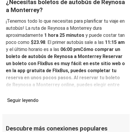
¿Necesitas boletos de autobús de Reynosa
a Monterrey?
¡Tenemos todo lo que necesitas para planificar tu viaje en
autobús! La ruta de Reynosa a Monterrey dura
aproximadamente
1 hora 25 minutos
y puede costar tan
poco como
$23.98
. El primer autobús sale a las
11:15 am
y el último horario es a las
06:00 pmCómo comprar un
boleto de autobús de Reynosa a Monterrey Reservar
un boleto con FlixBus es muy fácil: en este sitio web o
en la app gratuita de FlixBus, puedes completar tu
reserva en unos pocos pasos. Al reservar tu boleto
de Reynosa a Monterrey online, puedes elegir entre
diferentes formas de pago en línea seguras, como
tarjeta de crédito, PayPal, Google y Apple Pay.
Seguir leyendo
También puedes pagar en efectivo a bordo o en un
punto de venta.
Descubre más conexiones populares