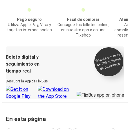
Pago seguro
Fácil de comprar
Atenc
Utiliza Apple Pay, Visa y
Consigue tus billetes online,
Asi
tarjetas internacionales
en nuestra app o en una
complic
Flixshop
reserv
Elegida por
más
de 500
Boleto digital y
millones
seguimiento en
de pasajeros
tiempo real
Descubre la App de FlixBus
En esta página