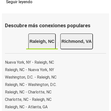
Reservar un boleto con FlixBus es muy fácil: en este sitio
Seguir leyendo
web o en la app gratuita de FlixBus, puedes completar tu
reserva en unos pocos pasos. Al reservar tu boleto de
Raleigh a Richmond online, puedes elegir entre diferentes
formas de pago en línea seguras, como tarjeta de crédito,
Descubre más conexiones populares
PayPal, Google y Apple Pay. También puedes pagar en
efectivo a bordo o en un punto de venta.
Raleigh, NC
Richmond, VA
Nueva York, NY - Raleigh, NC
Raleigh, NC - Nueva York, NY
Washington, D.C. - Raleigh, NC
Raleigh, NC - Washington, D.C.
Raleigh, NC - Charlotte, NC
Charlotte, NC - Raleigh, NC
Raleigh, NC - Atlanta, GA