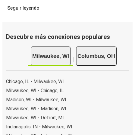
Reservar un boleto con FlixBus es muy fácil: en este sitio
Seguir leyendo
web o en la app gratuita de FlixBus, puedes completar tu
reserva en unos pocos pasos. Al reservar tu boleto de
Milwaukee a Columbus online, puedes elegir entre
diferentes formas de pago en línea seguras, como tarjeta
Descubre más conexiones populares
de crédito, PayPal, Google y Apple Pay. También puedes
pagar en efectivo a bordo o en un punto de venta.
Milwaukee, WI
Columbus, OH
Chicago, IL - Milwaukee, WI
Milwaukee, WI - Chicago, IL
Madison, WI - Milwaukee, WI
Milwaukee, WI - Madison, WI
Milwaukee, WI - Detroit, MI
Indianapolis, IN - Milwaukee, WI