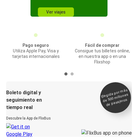
Ver viajes
Pago seguro
Fácil de comprar
Utiliza Apple Pay, Visa y
Consigue tus billetes online,
tarjetas internacionales
en nuestra app o en una
Flixshop
Elegida por
más
de 500
Boleto digital y
millones
seguimiento en
de pasajeros
tiempo real
Descubre la App de FlixBus