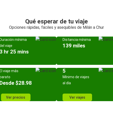
Qué esperar de tu viaje
Opciones rápidas, fáciles y asequibles de Milán a Chur
Duración mínima
Distancia mínima
139 miles
del viaje
3 hr 25 mins
5
El viaje más
barato
Mínimo de viajes
Desde $28.98
al día
Ver precios
Ver viajes