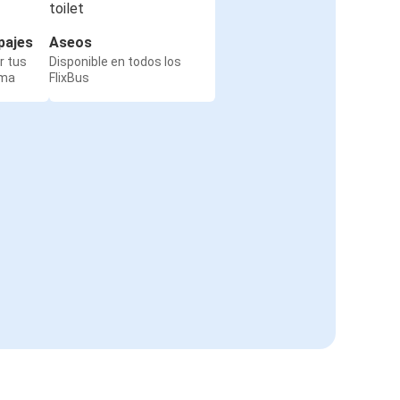
pajes
Aseos
r tus
Disponible en todos los
rma
FlixBus