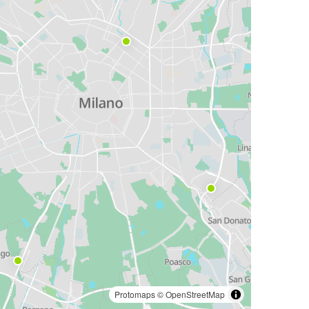
Protomaps
©
OpenStreetMap