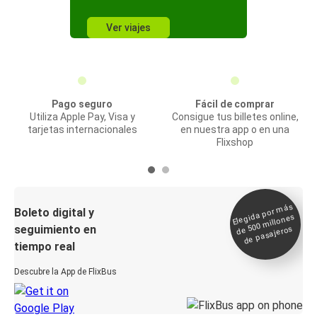
Ver viajes
Pago seguro
Fácil de comprar
Utiliza Apple Pay, Visa y
Consigue tus billetes online,
tarjetas internacionales
en nuestra app o en una
Flixshop
Elegida por
más
de 500
Boleto digital y
millones
seguimiento en
de pasajeros
tiempo real
Descubre la App de FlixBus