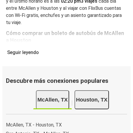
y el último horario es a las
02:20 pm3 viajes
cada día
entre McAllen y Houston y al viajar con FlixBus cuentas
con Wi-Fi gratis, enchufes y un asiento garantizado para
tu viaje.
Cómo comprar un boleto de autobús de McAllen
a Houston
Reservar un boleto con FlixBus es muy fácil: en este sitio
Seguir leyendo
web o en la app gratuita de FlixBus, puedes completar tu
reserva en unos pocos pasos. Al reservar tu boleto de
McAllen a Houston online, puedes elegir entre diferentes
formas de pago en línea seguras, como tarjeta de crédito,
Descubre más conexiones populares
PayPal, Google y Apple Pay. También puedes pagar en
efectivo a bordo o en un punto de venta.
McAllen, TX
Houston, TX
McAllen, TX - Houston, TX