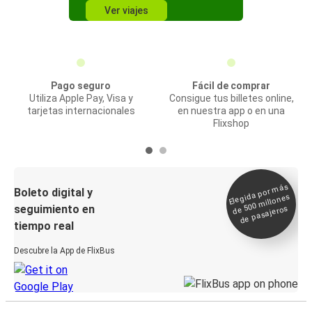
Ver viajes
Pago seguro
Fácil de comprar
Utiliza Apple Pay, Visa y
Consigue tus billetes online,
tarjetas internacionales
en nuestra app o en una
Flixshop
Elegida por
más
de 500
Boleto digital y
millones
seguimiento en
de pasajeros
tiempo real
Descubre la App de FlixBus