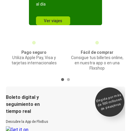
al día
Ver viajes
Pago seguro
Fácil de comprar
Utiliza Apple Pay, Visa y
Consigue tus billetes online,
tarjetas internacionales
en nuestra app o en una
Flixshop
Elegida por
más
de 500
Boleto digital y
millones
seguimiento en
de pasajeros
tiempo real
Descubre la App de FlixBus